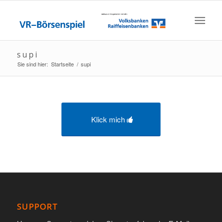
supi
Sie sind hier:
Startseite
/
supi
Klick mich
SUPPORT